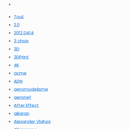
Tout
2.0
2012 DA14
3 choix
3D
3DPrint
4K
acme
ADN
aeromodelisme
aeronef
After Effect
aikaran
Alexander Vlahos