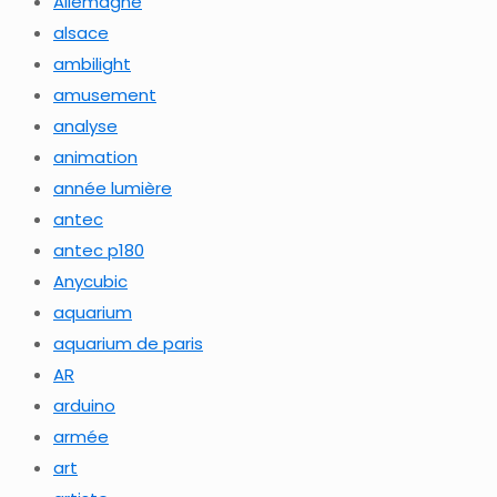
Allemagne
alsace
ambilight
amusement
analyse
animation
année lumière
antec
antec p180
Anycubic
aquarium
aquarium de paris
AR
arduino
armée
art