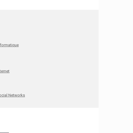
nformatique
ternet
ocial Networks