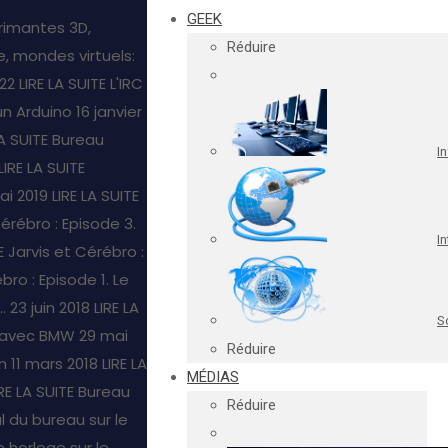
GEEK
rimantes 3D,
Réduire
, mondes virtuels:
22
LIRE LA SUITE
L'IRC
un Arduino
16 janvier
LA SUITE
Bureau
I
LIRE LA SUITE
ai 2019
LIRE LA SUITE
Cérébro : Episode 3.
In
E
Jarvis et Cérébro :
bro : Episode 1. Le
.
23 juin 2018
LIRE LA
S
s avec BMW
29 mai
Réduire
n
11 mars 2018
LIRE LA
MÉDIAS
IRE LA SUITE
Bureau
Réduire
l du bureau sur le
 horloge sur le