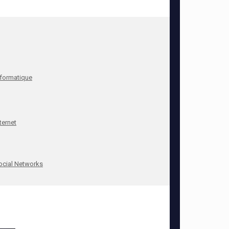
nformatique
ternet
ocial Networks