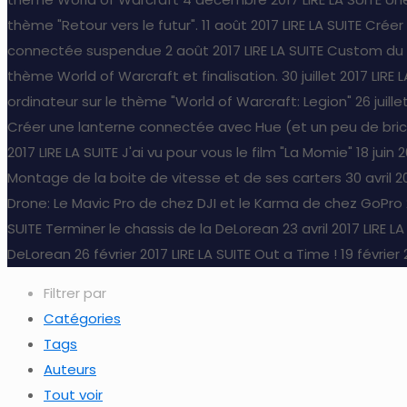
thème "Retour vers le futur".
11 août 2017
LIRE LA SUITE
Créer
connectée suspendue
2 août 2017
LIRE LA SUITE
Custom du b
thème World of Warcraft et finalisation.
30 juillet 2017
LIRE 
ordinateur sur le thème "World of Warcraft: Legion"
26 juille
Créer une lanterne connectée avec Hue (et un peu de bri
2017
LIRE LA SUITE
J'ai vu pour vous le film "La Momie"
18 juin 
Montage de la boite de vitesse et de ses carters
30 avril 2
Drone: Le Mavic Pro de chez DJI et le Karma de chez GoPro
SUITE
Terminer le chassis de la DeLorean
23 avril 2017
LIRE LA
DeLorean
26 février 2017
LIRE LA SUITE
Out a Time !
19 février
Filtrer par
Catégories
Tags
Auteurs
Tout voir