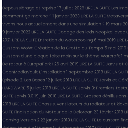
Depoussièrage et reprise
17 juillet 2026
LIRE LA SUITE
Les imp
comment ça marche ?
1 janvier 2023
LIRE LA SUITE
Metaverse
vivons nous actuellement dans une simulation ?
19 mars 20
9 janvier 2022
LIRE LA SUITE
Codage des leds Neopixel avec 
2021
LIRE LA SUITE
Entretien du watercooling
6 mai 2019
LIRE 
Custom WoW: Création de la Grotte du Temps
5 mai 2019
Custom d'une plaque faite main sur le thème Warcraft
1 m
De retour à EuropaPark !
26 avril 2019
LIRE LA SUITE
Jarvis et 
OpenMediaVault L'installation
1 septembre 2018
LIRE LA SUIT
Episode 2. Les Bases
12 juillet 2018
LIRE LA SUITE
Jarvis et Céré
HARDWARE
5 juillet 2018
LIRE LA SUITE
Jarvis 3: Premiers tests..
SUITE
Jarvis 3.0
19 juin 2018
LIRE LA SUITE
Grosses désillusion
2018
LIRE LA SUITE
Chassis, ventilateurs du radiateur et klaxo
SUITE
Finalisation du Moteur de la Delorean
23 février 2018
L
Gaming Version 2
22 janvier 2018
LIRE LA SUITE
Le custom fina
thème World of Warcraft
4 décembre 2017
LIRE LA SUITE
Une