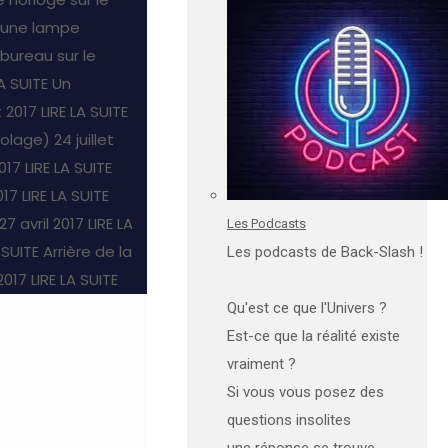
 une lampe
ureau sur le
LA SUITE
Un
t 2017
LIRE LA SUITE
colage)
24 juillet
2017
LIRE LA SUITE
017
LIRE LA SUITE
27 avril 2017
LIRE LA
Les Podcasts
 SUITE
Arrière de la
Les podcasts de Back-Slash !
 2017
LIRE LA SUITE
Qu'est ce que l'Univers ?
Est-ce que la réalité existe
vraiment ?
Si vous vous posez des
questions insolites
une réponse se trouve