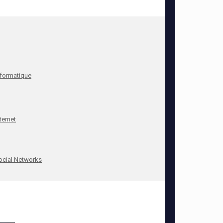
nformatique
ternet
ocial Networks