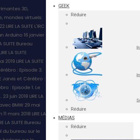
GEEK
rimantes 3D,
Réduire
, mondes virtuels:
22
LIRE LA SUITE
L'IRC
un Arduino
16 janvier
LA SUITE
Bureau
I
LIRE LA SUITE
ai 2019
LIRE LA SUITE
Cérébro : Episode 3.
In
E
Jarvis et Cérébro :
bro : Episode 1. Le
.
23 juin 2018
LIRE LA
S
s avec BMW
29 mai
Réduire
n
11 mars 2018
LIRE LA
MÉDIAS
IRE LA SUITE
Bureau
Réduire
l du bureau sur le
 horloge sur le