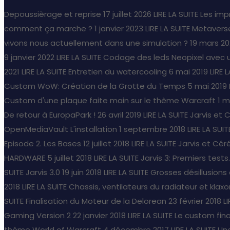
Depoussièrage et reprise
17 juillet 2026
LIRE LA SUITE
Les imp
comment ça marche ?
1 janvier 2023
LIRE LA SUITE
Metaverse
vivons nous actuellement dans une simulation ?
19 mars 20
9 janvier 2022
LIRE LA SUITE
Codage des leds Neopixel avec 
2021
LIRE LA SUITE
Entretien du watercooling
6 mai 2019
LIRE 
Custom WoW: Création de la Grotte du Temps
5 mai 2019
Custom d'une plaque faite main sur le thème Warcraft
1 m
De retour à EuropaPark !
26 avril 2019
LIRE LA SUITE
Jarvis et 
OpenMediaVault L'installation
1 septembre 2018
LIRE LA SUIT
Episode 2. Les Bases
12 juillet 2018
LIRE LA SUITE
Jarvis et Céré
HARDWARE
5 juillet 2018
LIRE LA SUITE
Jarvis 3: Premiers tests..
SUITE
Jarvis 3.0
19 juin 2018
LIRE LA SUITE
Grosses désillusion
2018
LIRE LA SUITE
Chassis, ventilateurs du radiateur et klaxo
SUITE
Finalisation du Moteur de la Delorean
23 février 2018
L
Gaming Version 2
22 janvier 2018
LIRE LA SUITE
Le custom fina
thème World of Warcraft
4 décembre 2017
LIRE LA SUITE
Une