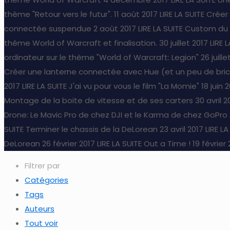
thème "Retour vers le futur".
11 août 2017
LIRE LA SUITE
Créer
connectée suspendue
2 août 2017
LIRE LA SUITE
Custom du b
thème World of Warcraft et finalisation.
30 juillet 2017
LIRE 
ordinateur sur le thème "World of Warcraft: Legion"
26 juille
Créer une lanterne connectée avec Hue (et un peu de bri
2017
LIRE LA SUITE
J'ai vu pour vous le film "La Momie"
18 juin 
Montage de la boite de vitesse et de ses carters
30 avril 2
Drone: Le Mavic Pro de chez DJI et le Karma de chez GoPro
SUITE
Terminer le chassis de la DeLorean
23 avril 2017
LIRE LA
DeLorean
26 février 2017
LIRE LA SUITE
Out a Time !
19 février
Filtrer par
Catégories
Tags
Auteurs
Tout voir