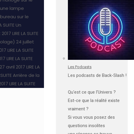
 une lampe
ureau sur le
LA SUITE
Un
t 2017
LIRE LA SUITE
colage)
24 juillet
2017
LIRE LA SUITE
017
LIRE LA SUITE
27 avril 2017
LIRE LA
Les Podcasts
 SUITE
Arrière de la
Les podcasts de Back-Slash !
 2017
LIRE LA SUITE
Qu'est ce que l'Univers ?
Est-ce que la réalité existe
vraiment ?
Si vous vous posez des
questions insolites
une réponse se trouve