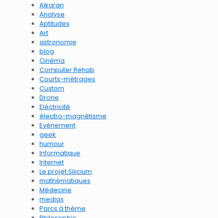
Aikaran
Analyse
Aptitudes
Art
astronomie
blog
Cinéma
Computer Rehab
Courts-métrages
Custom
Drone
Eléctricité
électro-magnétisme
Evénement
geek
humour
Informatique
Internet
Le projet Silicium
mathématiques
Médecine
medias
Parcs à thème
Philosophie