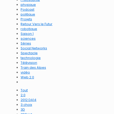
physique
Podcast
politique
Projets
Retour Vers le Futur
robotique
Saison 1
sciences
Séries
Social Networks
Spectacle
technologie
Télévision
Train des Alpes
vidéo
Web 2.0
Tout
2.0
2012 DA14
3 choix
3D