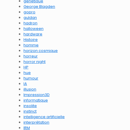
génétique
George Blagden
gopro
guldan
hadron
halloween
hardware
Histoire
homme
horizon cosmique
horreur
horror night
HP
hue
humour
IA
illusion
Impression3D
informatique
insolite
instinct
intelligence artificielle
interprétation
IRM