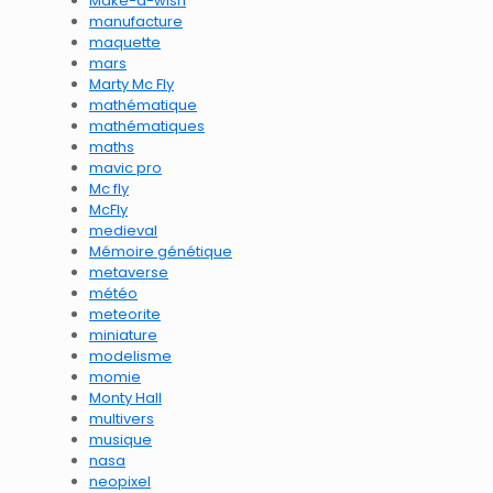
Make-a-wish
manufacture
maquette
mars
Marty Mc Fly
mathématique
mathématiques
maths
mavic pro
Mc fly
McFly
medieval
Mémoire génétique
metaverse
météo
meteorite
miniature
modelisme
momie
Monty Hall
multivers
musique
nasa
neopixel