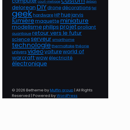
custom
computer
court-metrage
debian
DIY
delorean
drone
décorations
fel
geek
hue
HP
jarvis
hardware
lumière
miniature
maquette
projet
modelisme
philips
proliant
retour vers le futur
quantique
serveur
science
smarthome
technologie
thermaltake
théorie
video
world of
voiture
univers
warcraft
wow
électricité
électronique
© 2026 Betheme by
Muffin group
| All Rights
Reserved | Powered by
WordPress