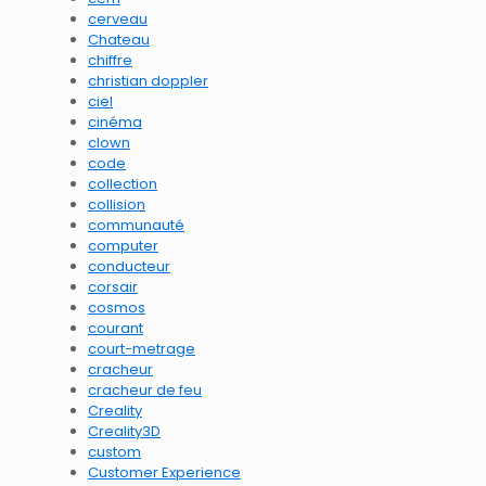
cerveau
Chateau
chiffre
christian doppler
ciel
cinéma
clown
code
collection
collision
communauté
computer
conducteur
corsair
cosmos
courant
court-metrage
cracheur
cracheur de feu
Creality
Creality3D
custom
Customer Experience