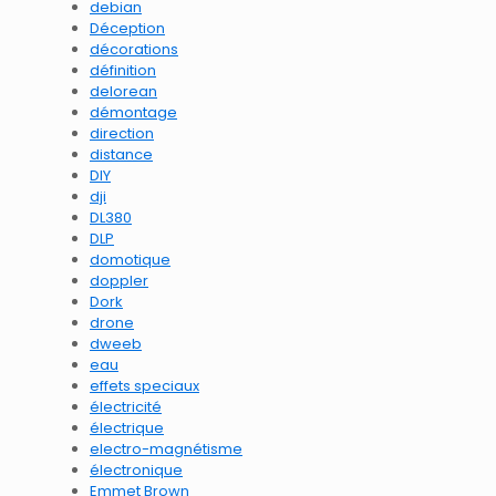
debian
Déception
décorations
définition
delorean
démontage
direction
distance
DIY
dji
DL380
DLP
domotique
doppler
Dork
drone
dweeb
eau
effets speciaux
électricité
électrique
electro-magnétisme
électronique
Emmet Brown