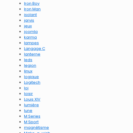
Iron Boy
Iron Man
isolant
jarvis
jeux
joomla
karma
lampes
Langage C
lanterne
leds
legion
linux
logique
Logitech
loi
loisir
Louis XIV
lumière
lune
M Series
M Sport
magnétisme