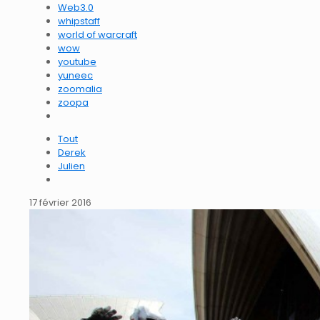
Web3.0
whipstaff
world of warcraft
wow
youtube
yuneec
zoomalia
zoopa
Tout
Derek
Julien
17 février 2016