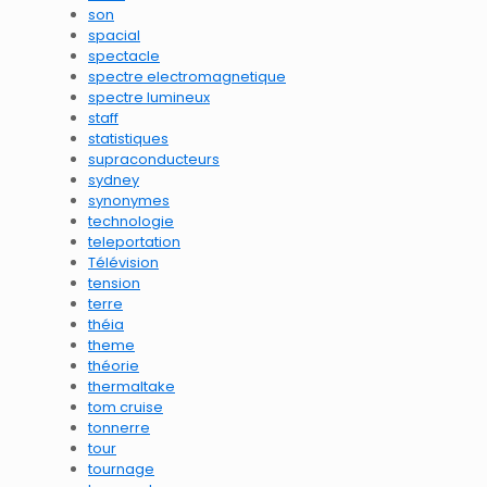
son
spacial
spectacle
spectre electromagnetique
spectre lumineux
staff
statistiques
supraconducteurs
sydney
synonymes
technologie
teleportation
Télévision
tension
terre
théia
theme
théorie
thermaltake
tom cruise
tonnerre
tour
tournage