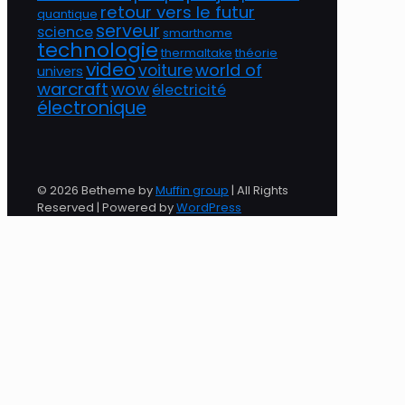
retour vers le futur
quantique
serveur
science
smarthome
technologie
thermaltake
théorie
video
world of
voiture
univers
warcraft
wow
électricité
électronique
© 2026 Betheme by
Muffin group
| All Rights
Reserved | Powered by
WordPress