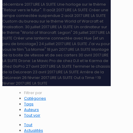
décembre 2017
LIRE LA SUITE
Une horloge sur le thème
"Retour vers le futur".
11 août 2017
LIRE LA SUITE
Créer une
lampe connectée suspendue
2 août 2017
LIRE LA SUITE
Custom du bureau sur le thème World of Warcraft et
finalisation.
30 juillet 2017
LIRE LA SUITE
Un ordinateur sur
le thème "World of Warcraft: Legion"
26 juillet 2017
LIRE LA
SUITE
Créer une lanterne connectée avec Hue (et un
peu de bricolage)
24 juillet 2017
LIRE LA SUITE
J'ai vu pour
vous le film "La Momie"
18 juin 2017
LIRE LA SUITE
Montage
de la boite de vitesse et de ses carters
30 avril 2017
LIRE
LA SUITE
Drone: Le Mavic Pro de chez DJI et le Karma de
chez GoPro
27 avril 2017
LIRE LA SUITE
Terminer le chassis
de la DeLorean
23 avril 2017
LIRE LA SUITE
Arrière de la
DeLorean
26 février 2017
LIRE LA SUITE
Out a Time !
19
février 2017
LIRE LA SUITE
Filtrer par
Catégories
Tags
Auteurs
Tout voir
Tout
Actualités