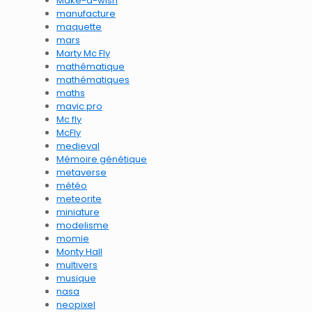
Make-a-wish
manufacture
maquette
mars
Marty Mc Fly
mathématique
mathématiques
maths
mavic pro
Mc fly
McFly
medieval
Mémoire génétique
metaverse
météo
meteorite
miniature
modelisme
momie
Monty Hall
multivers
musique
nasa
neopixel