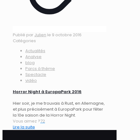
Publié par
Julien
le
9 octobre 2016
Catégories
Actualités
Analyse
blog
Parcs à thème
Spectacle
vidéo
Horror Night à EuropaPark 2016
Hier soir, je me trouvais à Rust, en Allemagne,
et plus précisément à EuropaPark pour fêter
la 10e saison de la Horror Night.
Vous aimez ?
72
Lire la suite