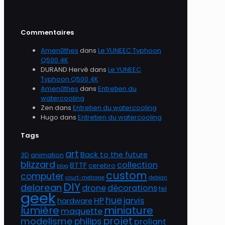
Commentaires
Amen0thes
dans
Le YUNEEC Typhoon
Q500 4K
DURAND Hervé
dans
Le YUNEEC
Typhoon Q500 4K
Amen0thes
dans
Entretien du
watercooling
Zen
dans
Entretien du watercooling
Hugo
dans
Entretien du watercooling
Tags
art
Back to the future
3D
animation
blizzard
collection
BTTF
cerebro
blog
custom
computer
court-metrage
debian
DIY
delorean
drone
décorations
fel
geek
hue
HP
jarvis
hardware
lumière
miniature
maquette
projet
modelisme
philips
proliant