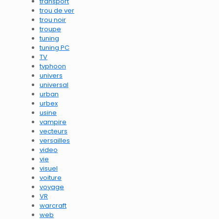
transport
trou de ver
trou noir
troupe
tuning
tuning PC
TV
typhoon
univers
universal
urban
urbex
usine
vampire
vecteurs
versailles
video
vie
visuel
voiture
voyage
VR
warcraft
web