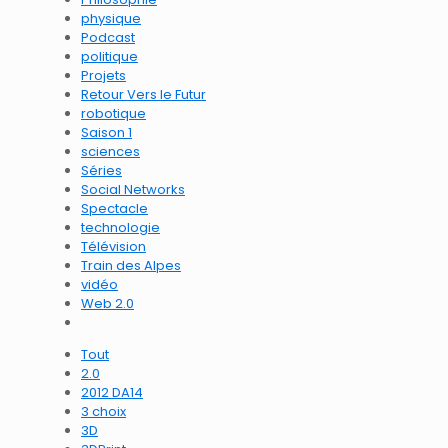
physique
Podcast
politique
Projets
Retour Vers le Futur
robotique
Saison 1
sciences
Séries
Social Networks
Spectacle
technologie
Télévision
Train des Alpes
vidéo
Web 2.0
Tout
2.0
2012 DA14
3 choix
3D