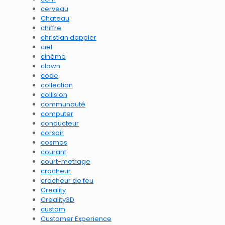
cerveau
Chateau
chiffre
christian doppler
ciel
cinéma
clown
code
collection
collision
communauté
computer
conducteur
corsair
cosmos
courant
court-metrage
cracheur
cracheur de feu
Creality
Creality3D
custom
Customer Experience