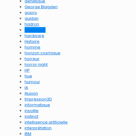
génétique
George Blagden
gopro
guldan
hadron
halloween
hardware
Histoire
homme
horizon cosmique
horreur
horror night
HP
hue
humour
IA
illusion
Impression3D
informatique
insolite
instinct
intelligence artificielle
interprétation
IRM