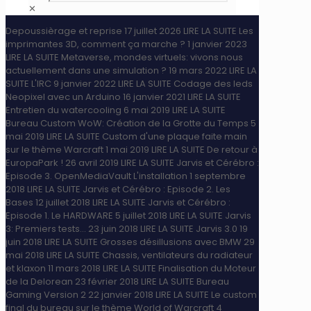
✕
Depoussièrage et reprise
17 juillet 2026
LIRE LA SUITE
Les
imprimantes 3D, comment ça marche ?
1 janvier 2023
LIRE LA SUITE
Metaverse, mondes virtuels: vivons nous
actuellement dans une simulation ?
19 mars 2022
LIRE LA
SUITE
L'IRC
9 janvier 2022
LIRE LA SUITE
Codage des leds
Neopixel avec un Arduino
16 janvier 2021
LIRE LA SUITE
Entretien du watercooling
6 mai 2019
LIRE LA SUITE
Bureau Custom WoW: Création de la Grotte du Temps
5
mai 2019
LIRE LA SUITE
Custom d'une plaque faite main
sur le thème Warcraft
1 mai 2019
LIRE LA SUITE
De retour à
EuropaPark !
26 avril 2019
LIRE LA SUITE
Jarvis et Cérébro :
Episode 3. OpenMediaVault L'installation
1 septembre
2018
LIRE LA SUITE
Jarvis et Cérébro : Episode 2. Les
Bases
12 juillet 2018
LIRE LA SUITE
Jarvis et Cérébro :
Episode 1. Le HARDWARE
5 juillet 2018
LIRE LA SUITE
Jarvis
3: Premiers tests...
23 juin 2018
LIRE LA SUITE
Jarvis 3.0
19
juin 2018
LIRE LA SUITE
Grosses désillusions avec BMW
29
mai 2018
LIRE LA SUITE
Chassis, ventilateurs du radiateur
et klaxon
11 mars 2018
LIRE LA SUITE
Finalisation du Moteur
de la Delorean
23 février 2018
LIRE LA SUITE
Bureau
Gaming Version 2
22 janvier 2018
LIRE LA SUITE
Le custom
final du bureau sur le thème World of Warcraft
4