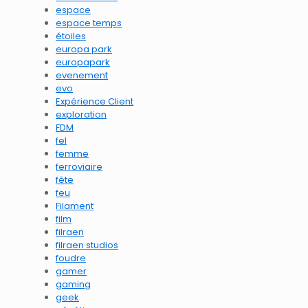
espace
espace temps
étoiles
europa park
europapark
evenement
evo
Expérience Client
exploration
FDM
fel
femme
ferroviaire
fête
feu
Filament
film
filraen
filraen studios
foudre
gamer
gaming
geek