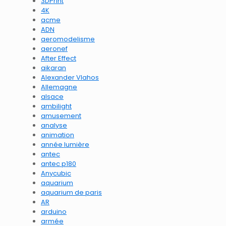
3DPrint
4K
acme
ADN
aeromodelisme
aeronef
After Effect
aikaran
Alexander Vlahos
Allemagne
alsace
ambilight
amusement
analyse
animation
année lumière
antec
antec p180
Anycubic
aquarium
aquarium de paris
AR
arduino
armée