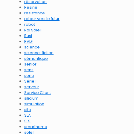
réservation
Resine
resistance
retour vers le futur
robot
Roi Soleil
Rust
RVLF
science
science-fiction
sémantique
senior
sens
serie
Série 1
serveur
Service Client
silicium
simulation
site
SLA
SLS
smarthome
soleil