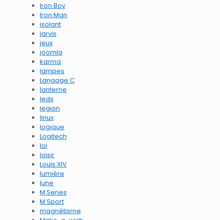
Iron Boy
Iron Man
isolant
jarvis
jeux
joomla
karma
lampes
Langage C
lanterne
leds
legion
linux
logique
Logitech
loi
loisir
Louis XIV
lumière
lune
M Series
M Sport
magnétisme