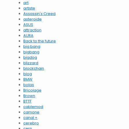
art
artiste
Assassin's Creed
asteroide
ASUS
attraction
AURA
Back to the future
big bang
bigbang
bigdog
blizzard
blockchain
blog
BMW
bolas
Bricolage
Brown
BTTF
cablemod
camone
canal +
cerebro
cern