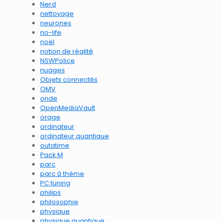
Nerd
nettoyage
neurones
no-life
noël
notion de réalité
NSWPolice
nuages
Objets connectés
OMV
onde
OpenMediaVault
orage
ordinateur
ordinateur quantique
outatime
Pack M
parc
parc à thème
PC tuning
philips
philosophie
physique
physique quantique