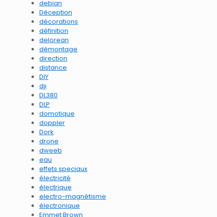
debian
Déception
décorations
définition
delorean
démontage
direction
distance
DIY
dji
DL380
DLP
domotique
doppler
Dork
drone
dweeb
eau
effets speciaux
électricité
électrique
electro-magnétisme
électronique
Emmet Brown