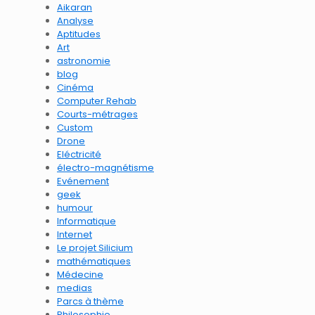
Aikaran
Analyse
Aptitudes
Art
astronomie
blog
Cinéma
Computer Rehab
Courts-métrages
Custom
Drone
Eléctricité
électro-magnétisme
Evénement
geek
humour
Informatique
Internet
Le projet Silicium
mathématiques
Médecine
medias
Parcs à thème
Philosophie