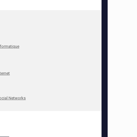
nformatique
ternet
ocial Networks