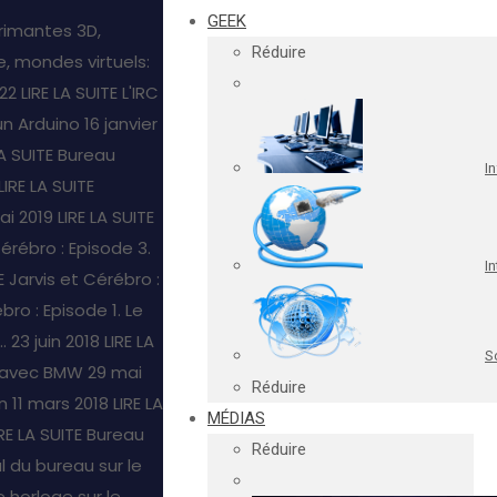
GEEK
rimantes 3D,
Réduire
, mondes virtuels:
22
LIRE LA SUITE
L'IRC
un Arduino
16 janvier
LA SUITE
Bureau
I
LIRE LA SUITE
ai 2019
LIRE LA SUITE
Cérébro : Episode 3.
In
E
Jarvis et Cérébro :
bro : Episode 1. Le
.
23 juin 2018
LIRE LA
S
s avec BMW
29 mai
Réduire
n
11 mars 2018
LIRE LA
MÉDIAS
IRE LA SUITE
Bureau
Réduire
l du bureau sur le
 horloge sur le