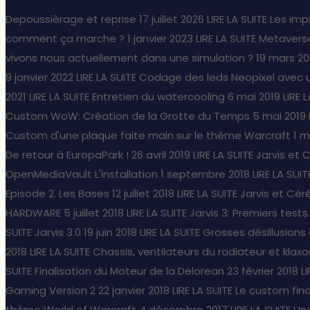
Depoussièrage et reprise
17 juillet 2026
LIRE LA SUITE
Les imp
comment ça marche ?
1 janvier 2023
LIRE LA SUITE
Metaverse
vivons nous actuellement dans une simulation ?
19 mars 20
9 janvier 2022
LIRE LA SUITE
Codage des leds Neopixel avec 
2021
LIRE LA SUITE
Entretien du watercooling
6 mai 2019
LIRE 
Custom WoW: Création de la Grotte du Temps
5 mai 2019
Custom d'une plaque faite main sur le thème Warcraft
1 m
De retour à EuropaPark !
26 avril 2019
LIRE LA SUITE
Jarvis et 
OpenMediaVault L'installation
1 septembre 2018
LIRE LA SUIT
Episode 2. Les Bases
12 juillet 2018
LIRE LA SUITE
Jarvis et Céré
HARDWARE
5 juillet 2018
LIRE LA SUITE
Jarvis 3: Premiers tests..
SUITE
Jarvis 3.0
19 juin 2018
LIRE LA SUITE
Grosses désillusion
2018
LIRE LA SUITE
Chassis, ventilateurs du radiateur et klaxo
SUITE
Finalisation du Moteur de la Delorean
23 février 2018
L
Gaming Version 2
22 janvier 2018
LIRE LA SUITE
Le custom fina
thème World of Warcraft
4 décembre 2017
LIRE LA SUITE
Une