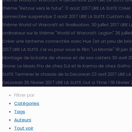
thème "Retour vers le futur".
11 août 2017
LIRE LA SUITE
Créer
connectée suspendue
2 août 2017
LIRE LA SUITE
Custom du b
thème World of Warcraft et finalisation.
30 juillet 2017
LIRE 
ordinateur sur le thème "World of Warcraft: Legion"
26 juille
Créer une lanterne connectée avec Hue (et un peu de bri
2017
LIRE LA SUITE
J'ai vu pour vous le film "La Momie"
18 juin 
Montage de la boite de vitesse et de ses carters
30 avril 2
Drone: Le Mavic Pro de chez DJI et le Karma de chez GoPro
SUITE
Terminer le chassis de la DeLorean
23 avril 2017
LIRE LA
DeLorean
26 février 2017
LIRE LA SUITE
Out a Time !
19 février
Filtrer par
Catégories
Tags
Auteurs
Tout voir