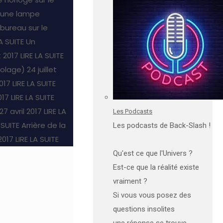
 une lampe
ureau sur le
LA SUITE
Un
t 2017
LIRE LA SUITE
colage)
24 juillet
2017
LIRE LA SUITE
017
LIRE LA SUITE
27 avril 2017
LIRE LA
Les Podcasts
 SUITE
Arrière de la
Les podcasts de Back-Slash !
 2017
LIRE LA SUITE
Qu'est ce que l'Univers ?
Est-ce que la réalité existe
vraiment ?
Si vous vous posez des
questions insolites
une réponse se trouve