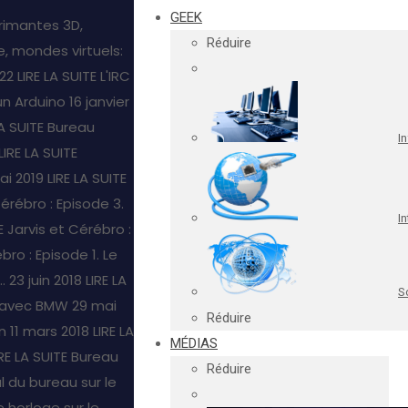
GEEK
rimantes 3D,
Réduire
, mondes virtuels:
22
LIRE LA SUITE
L'IRC
un Arduino
16 janvier
LA SUITE
Bureau
I
LIRE LA SUITE
ai 2019
LIRE LA SUITE
Cérébro : Episode 3.
In
E
Jarvis et Cérébro :
bro : Episode 1. Le
.
23 juin 2018
LIRE LA
S
s avec BMW
29 mai
Réduire
n
11 mars 2018
LIRE LA
MÉDIAS
IRE LA SUITE
Bureau
Réduire
l du bureau sur le
 horloge sur le