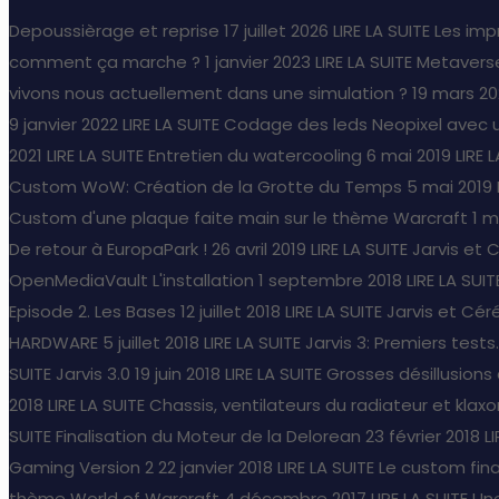
Depoussièrage et reprise
17 juillet 2026
LIRE LA SUITE
Les imp
comment ça marche ?
1 janvier 2023
LIRE LA SUITE
Metaverse
vivons nous actuellement dans une simulation ?
19 mars 20
9 janvier 2022
LIRE LA SUITE
Codage des leds Neopixel avec 
2021
LIRE LA SUITE
Entretien du watercooling
6 mai 2019
LIRE 
Custom WoW: Création de la Grotte du Temps
5 mai 2019
Custom d'une plaque faite main sur le thème Warcraft
1 m
De retour à EuropaPark !
26 avril 2019
LIRE LA SUITE
Jarvis et 
OpenMediaVault L'installation
1 septembre 2018
LIRE LA SUIT
Episode 2. Les Bases
12 juillet 2018
LIRE LA SUITE
Jarvis et Céré
HARDWARE
5 juillet 2018
LIRE LA SUITE
Jarvis 3: Premiers tests..
SUITE
Jarvis 3.0
19 juin 2018
LIRE LA SUITE
Grosses désillusion
2018
LIRE LA SUITE
Chassis, ventilateurs du radiateur et klaxo
SUITE
Finalisation du Moteur de la Delorean
23 février 2018
L
Gaming Version 2
22 janvier 2018
LIRE LA SUITE
Le custom fina
thème World of Warcraft
4 décembre 2017
LIRE LA SUITE
Une