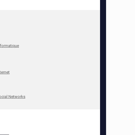
nformatique
ternet
ocial Networks