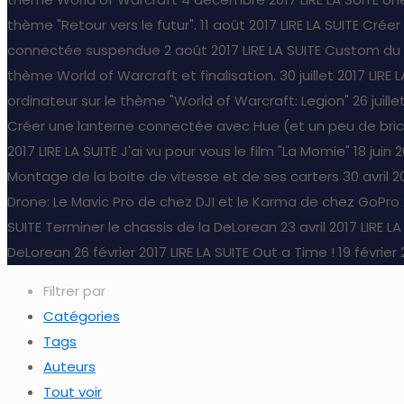
thème "Retour vers le futur".
11 août 2017
LIRE LA SUITE
Créer
connectée suspendue
2 août 2017
LIRE LA SUITE
Custom du b
thème World of Warcraft et finalisation.
30 juillet 2017
LIRE 
ordinateur sur le thème "World of Warcraft: Legion"
26 juille
Créer une lanterne connectée avec Hue (et un peu de bri
2017
LIRE LA SUITE
J'ai vu pour vous le film "La Momie"
18 juin 
Montage de la boite de vitesse et de ses carters
30 avril 2
Drone: Le Mavic Pro de chez DJI et le Karma de chez GoPro
SUITE
Terminer le chassis de la DeLorean
23 avril 2017
LIRE LA
DeLorean
26 février 2017
LIRE LA SUITE
Out a Time !
19 février
Filtrer par
Catégories
Tags
Auteurs
Tout voir