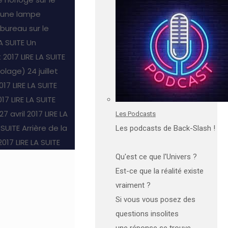
 une lampe
ureau sur le
LA SUITE
Un
t 2017
LIRE LA SUITE
colage)
24 juillet
2017
LIRE LA SUITE
017
LIRE LA SUITE
27 avril 2017
LIRE LA
Les Podcasts
 SUITE
Arrière de la
Les podcasts de Back-Slash !
 2017
LIRE LA SUITE
Qu'est ce que l'Univers ?
Est-ce que la réalité existe
vraiment ?
Si vous vous posez des
questions insolites
une réponse se trouve