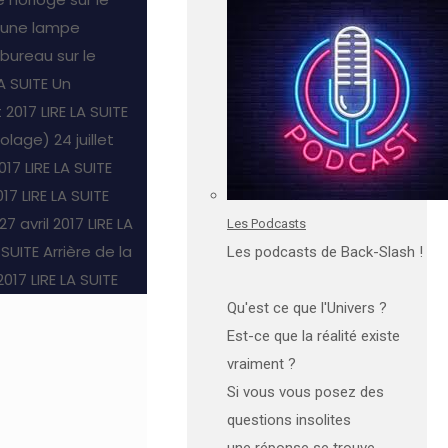
 une lampe
ureau sur le
LA SUITE
Un
t 2017
LIRE LA SUITE
colage)
24 juillet
2017
LIRE LA SUITE
017
LIRE LA SUITE
27 avril 2017
LIRE LA
Les Podcasts
 SUITE
Arrière de la
Les podcasts de Back-Slash !
 2017
LIRE LA SUITE
Qu'est ce que l'Univers ?
Est-ce que la réalité existe
vraiment ?
Si vous vous posez des
questions insolites
une réponse se trouve