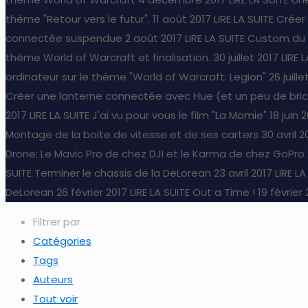
thème "Retour vers le futur".
11 août 2017
LIRE LA SUITE
Créer
connectée suspendue
2 août 2017
LIRE LA SUITE
Custom du b
thème World of Warcraft et finalisation.
30 juillet 2017
LIRE 
ordinateur sur le thème "World of Warcraft: Legion"
26 juille
Créer une lanterne connectée avec Hue (et un peu de bri
2017
LIRE LA SUITE
J'ai vu pour vous le film "La Momie"
18 juin 
Montage de la boite de vitesse et de ses carters
30 avril 2
Drone: Le Mavic Pro de chez DJI et le Karma de chez GoPro
SUITE
Terminer le chassis de la DeLorean
23 avril 2017
LIRE LA
DeLorean
26 février 2017
LIRE LA SUITE
Out a Time !
19 février
Filtrer par
Catégories
Tags
Auteurs
Tout voir