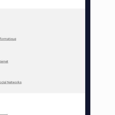
nformatique
ternet
ocial Networks