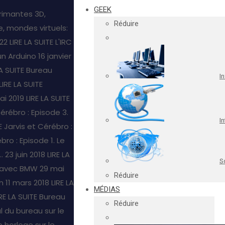
GEEK
rimantes 3D,
Réduire
, mondes virtuels:
22
LIRE LA SUITE
L'IRC
un Arduino
16 janvier
LA SUITE
Bureau
I
LIRE LA SUITE
ai 2019
LIRE LA SUITE
Cérébro : Episode 3.
In
E
Jarvis et Cérébro :
bro : Episode 1. Le
.
23 juin 2018
LIRE LA
S
s avec BMW
29 mai
Réduire
n
11 mars 2018
LIRE LA
MÉDIAS
IRE LA SUITE
Bureau
Réduire
l du bureau sur le
 horloge sur le