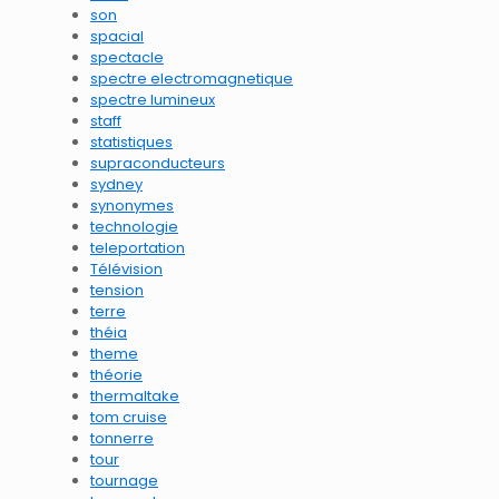
son
spacial
spectacle
spectre electromagnetique
spectre lumineux
staff
statistiques
supraconducteurs
sydney
synonymes
technologie
teleportation
Télévision
tension
terre
théia
theme
théorie
thermaltake
tom cruise
tonnerre
tour
tournage