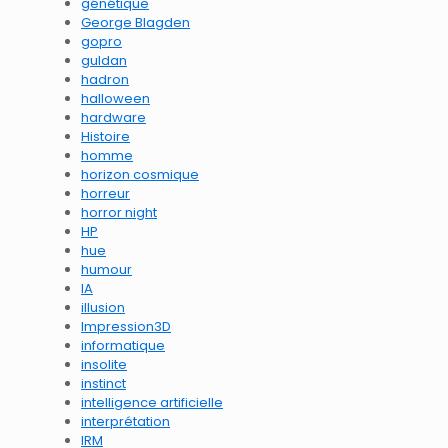
génétique
George Blagden
gopro
guldan
hadron
halloween
hardware
Histoire
homme
horizon cosmique
horreur
horror night
HP
hue
humour
IA
illusion
Impression3D
informatique
insolite
instinct
intelligence artificielle
interprétation
IRM