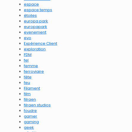
espace
espace temps
étoiles
europa park
europapark
evenement
evo
Expérience Client
exploration
FDM
fel
femme
ferroviaire
fête
feu
Filament
film
filraen
filraen studios
foudre
gamer
gaming
geek