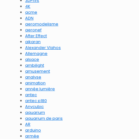
3DPrint
4K
acme
ADN
aeromodelisme
aeronef
After Effect
aikaran
Alexander Vlahos
Allemagne
alsace
ambilight
amusement
analyse
animation
année lumière
antec
antec p180
Anycubic
aquarium
aquarium de paris
AR
arduino
armée