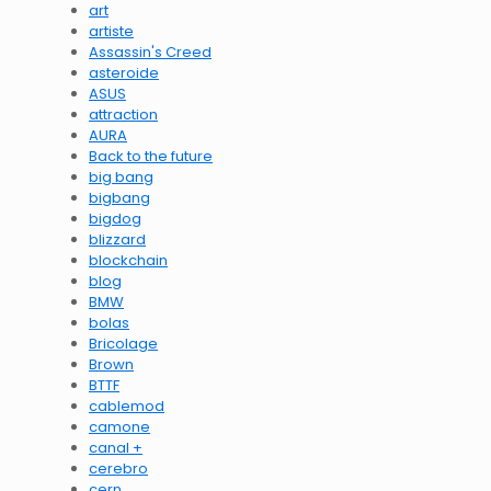
art
artiste
Assassin's Creed
asteroide
ASUS
attraction
AURA
Back to the future
big bang
bigbang
bigdog
blizzard
blockchain
blog
BMW
bolas
Bricolage
Brown
BTTF
cablemod
camone
canal +
cerebro
cern