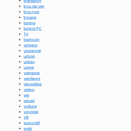
transport
trou de ver
trou noir
troupe
tuning
tuning PC
TV
typhoon
univers
universal
urban
urbex
usine
vampire
vecteurs
versailles
video
vie
visuel
voiture
voyage
VR
warcraft
web