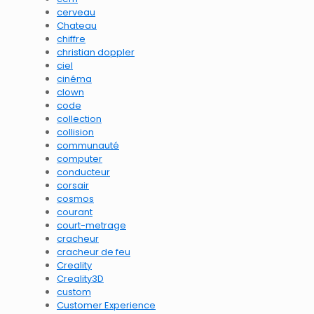
cerveau
Chateau
chiffre
christian doppler
ciel
cinéma
clown
code
collection
collision
communauté
computer
conducteur
corsair
cosmos
courant
court-metrage
cracheur
cracheur de feu
Creality
Creality3D
custom
Customer Experience