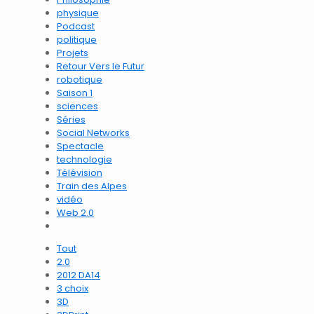
physique
Podcast
politique
Projets
Retour Vers le Futur
robotique
Saison 1
sciences
Séries
Social Networks
Spectacle
technologie
Télévision
Train des Alpes
vidéo
Web 2.0
Tout
2.0
2012 DA14
3 choix
3D