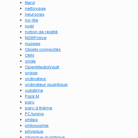
Nerd
nettoyage
neurones
no-life
noël
notion de réalité
NSWPolice
nuages
Objets connectés
OMV
onde
OpenMediaVault
orage
ordinateur
ordinateur quantique
outatime
Pack M
parc
parc à thème
PC tuning
philips
philosophie
physique
physique quantique