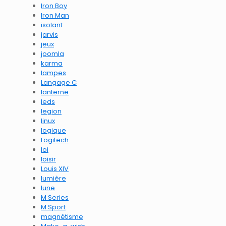
Iron Boy
Iron Man
isolant
jarvis
jeux
joomla
karma
lampes
Langage C
lanterne
leds
legion
linux
logique
Logitech
loi
loisir
Louis XIV
lumière
lune
M Series
M Sport
magnétisme