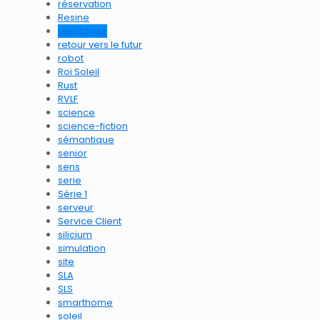
réservation
Resine
resistance
retour vers le futur
robot
Roi Soleil
Rust
RVLF
science
science-fiction
sémantique
senior
sens
serie
Série 1
serveur
Service Client
silicium
simulation
site
SLA
SLS
smarthome
soleil