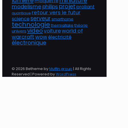
lumière
miniature
maquette
projet
modelisme
philips
proliant
retour vers le futur
quantique
serveur
science
smarthome
technologie
thermaltake
théorie
video
world of
voiture
univers
warcraft
wow
électricité
électronique
© 2026 Betheme by
Muffin group
| All Rights
Reserved | Powered by
WordPress