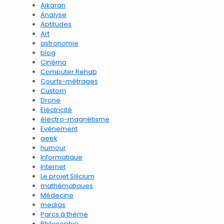
Aikaran
Analyse
Aptitudes
Art
astronomie
blog
Cinéma
Computer Rehab
Courts-métrages
Custom
Drone
Eléctricité
électro-magnétisme
Evénement
geek
humour
Informatique
Internet
Le projet Silicium
mathématiques
Médecine
medias
Parcs à thème
Philosophie