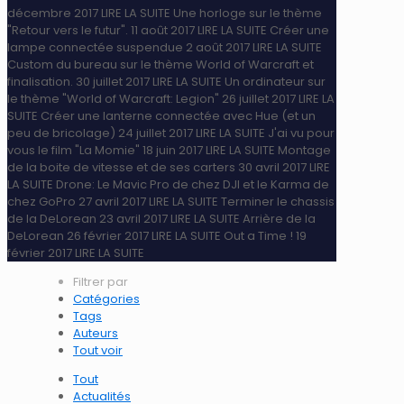
décembre 2017
LIRE LA SUITE
Une horloge sur le thème
"Retour vers le futur".
11 août 2017
LIRE LA SUITE
Créer une
lampe connectée suspendue
2 août 2017
LIRE LA SUITE
Custom du bureau sur le thème World of Warcraft et
finalisation.
30 juillet 2017
LIRE LA SUITE
Un ordinateur sur
le thème "World of Warcraft: Legion"
26 juillet 2017
LIRE LA
SUITE
Créer une lanterne connectée avec Hue (et un
peu de bricolage)
24 juillet 2017
LIRE LA SUITE
J'ai vu pour
vous le film "La Momie"
18 juin 2017
LIRE LA SUITE
Montage
de la boite de vitesse et de ses carters
30 avril 2017
LIRE
LA SUITE
Drone: Le Mavic Pro de chez DJI et le Karma de
chez GoPro
27 avril 2017
LIRE LA SUITE
Terminer le chassis
de la DeLorean
23 avril 2017
LIRE LA SUITE
Arrière de la
DeLorean
26 février 2017
LIRE LA SUITE
Out a Time !
19
février 2017
LIRE LA SUITE
Filtrer par
Catégories
Tags
Auteurs
Tout voir
Tout
Actualités