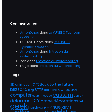
Commentaires
Amen0thes
dans
Le YUNEEC Typhoon
Q500 4K
DURAND Hervé
dans
Le YUNEEC
Typhoon Q500 4K
Amen0thes
dans
Entretien du
watercooling
Zen
dans
Entretien du watercooling
Hugo
dans
Entretien du watercooling
Tags
art
Back to the future
3D
animation
blizzard
collection
BTTF
cerebro
blog
custom
computer
court-metrage
debian
DIY
delorean
drone
décorations
fel
geek
hue
HP
jarvis
hardware