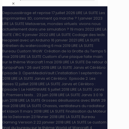
✕
Depoussièrage et reprise
17 juillet 2026
LIRE LA SUITE
Les
imprimantes 3D, comment ça marche ?
1 janvier 2023
LIRE LA SUITE
Metaverse, mondes virtuels: vivons nous
actuellement dans une simulation ?
19 mars 2022
LIRE LA
SUITE
L'IRC
9 janvier 2022
LIRE LA SUITE
Codage des leds
Neopixel avec un Arduino
16 janvier 2021
LIRE LA SUITE
Entretien du watercooling
6 mai 2019
LIRE LA SUITE
Bureau Custom WoW: Création de la Grotte du Temps
5
mai 2019
LIRE LA SUITE
Custom d'une plaque faite main
sur le thème Warcraft
1 mai 2019
LIRE LA SUITE
De retour à
EuropaPark !
26 avril 2019
LIRE LA SUITE
Jarvis et Cérébro :
Episode 3. OpenMediaVault L'installation
1 septembre
2018
LIRE LA SUITE
Jarvis et Cérébro : Episode 2. Les
Bases
12 juillet 2018
LIRE LA SUITE
Jarvis et Cérébro :
Episode 1. Le HARDWARE
5 juillet 2018
LIRE LA SUITE
Jarvis
3: Premiers tests...
23 juin 2018
LIRE LA SUITE
Jarvis 3.0
19
juin 2018
LIRE LA SUITE
Grosses désillusions avec BMW
29
mai 2018
LIRE LA SUITE
Chassis, ventilateurs du radiateur
et klaxon
11 mars 2018
LIRE LA SUITE
Finalisation du Moteur
de la Delorean
23 février 2018
LIRE LA SUITE
Bureau
Gaming Version 2
22 janvier 2018
LIRE LA SUITE
Le custom
final du bureau sur le thème World of Warcraft
4