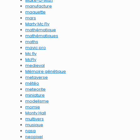
Make-a-wish
manufacture
maquette
mars
Marty Mc Fly
mathématique
mathématiques
maths
mavic pro
Mc fly
McFly
medieval
Mémoire génétique
metaverse
météo
meteorite
miniature
modelisme
momie
Monty Hall
multivers
musique
nasa
neopixel