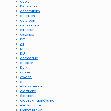
debian
Déception
décorations
définition
delorean
démontage
direction
distance
DIY
dji
DL380
DLP
domotique
doppler
Dork
drone
dweeb
eau
effets speciaux
électricité
électrique
electro-magnétisme
électronique
Emmet Brown