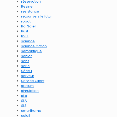
réservation
Resine
resistance
retour vers le futur
robot
Roi Soleil
Rust
RVLF
science
science-fiction
sémantique
senior
sens
serie
Série 1
serveur
Service Client
silicium
simulation
site
SLA
SLS
smarthome
soleil