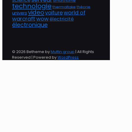
science
smarthome
technologie
thermaltake
théorie
video
world of
voiture
univers
warcraft
wow
électricité
électronique
© 2026 Betheme by
Muffin group
| All Rights
Reserved | Powered by
WordPress