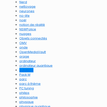
Nerd
nettoyage
neurones
no-life
noël
notion de réalité
NSWPolice
nuages
Objets connectés
OMV
onde
OpenMediaVault
orage
ordinateur
ordinateur quantique
outatime
Pack M
parc
parc à thème
PC tuning
philips
philosophie
physique
physique quantique