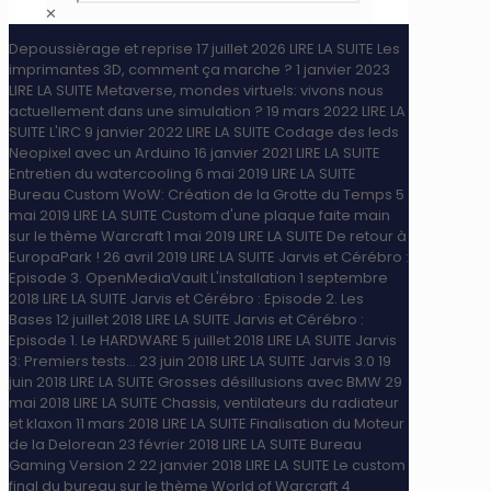
✕
Depoussièrage et reprise
17 juillet 2026
LIRE LA SUITE
Les
imprimantes 3D, comment ça marche ?
1 janvier 2023
LIRE LA SUITE
Metaverse, mondes virtuels: vivons nous
actuellement dans une simulation ?
19 mars 2022
LIRE LA
SUITE
L'IRC
9 janvier 2022
LIRE LA SUITE
Codage des leds
Neopixel avec un Arduino
16 janvier 2021
LIRE LA SUITE
Entretien du watercooling
6 mai 2019
LIRE LA SUITE
Bureau Custom WoW: Création de la Grotte du Temps
5
mai 2019
LIRE LA SUITE
Custom d'une plaque faite main
sur le thème Warcraft
1 mai 2019
LIRE LA SUITE
De retour à
EuropaPark !
26 avril 2019
LIRE LA SUITE
Jarvis et Cérébro :
Episode 3. OpenMediaVault L'installation
1 septembre
2018
LIRE LA SUITE
Jarvis et Cérébro : Episode 2. Les
Bases
12 juillet 2018
LIRE LA SUITE
Jarvis et Cérébro :
Episode 1. Le HARDWARE
5 juillet 2018
LIRE LA SUITE
Jarvis
3: Premiers tests...
23 juin 2018
LIRE LA SUITE
Jarvis 3.0
19
juin 2018
LIRE LA SUITE
Grosses désillusions avec BMW
29
mai 2018
LIRE LA SUITE
Chassis, ventilateurs du radiateur
et klaxon
11 mars 2018
LIRE LA SUITE
Finalisation du Moteur
de la Delorean
23 février 2018
LIRE LA SUITE
Bureau
Gaming Version 2
22 janvier 2018
LIRE LA SUITE
Le custom
final du bureau sur le thème World of Warcraft
4