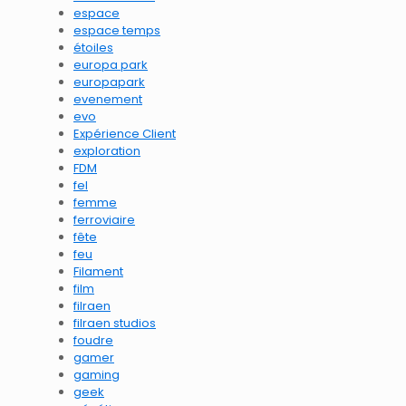
espace
espace temps
étoiles
europa park
europapark
evenement
evo
Expérience Client
exploration
FDM
fel
femme
ferroviaire
fête
feu
Filament
film
filraen
filraen studios
foudre
gamer
gaming
geek