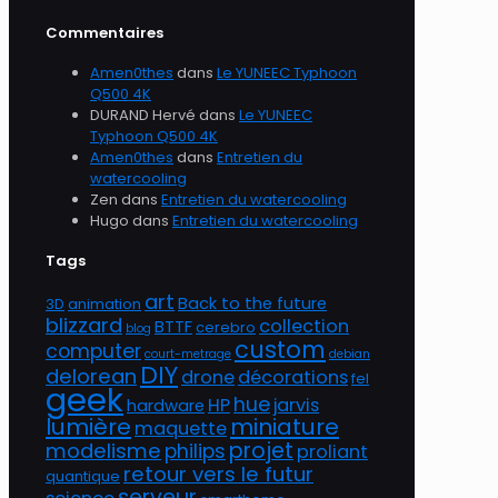
Commentaires
Amen0thes
dans
Le YUNEEC Typhoon
Q500 4K
DURAND Hervé
dans
Le YUNEEC
Typhoon Q500 4K
Amen0thes
dans
Entretien du
watercooling
Zen
dans
Entretien du watercooling
Hugo
dans
Entretien du watercooling
Tags
art
Back to the future
3D
animation
blizzard
collection
BTTF
cerebro
blog
custom
computer
court-metrage
debian
DIY
delorean
drone
décorations
fel
geek
hue
HP
jarvis
hardware
lumière
miniature
maquette
projet
modelisme
philips
proliant
retour vers le futur
quantique
serveur