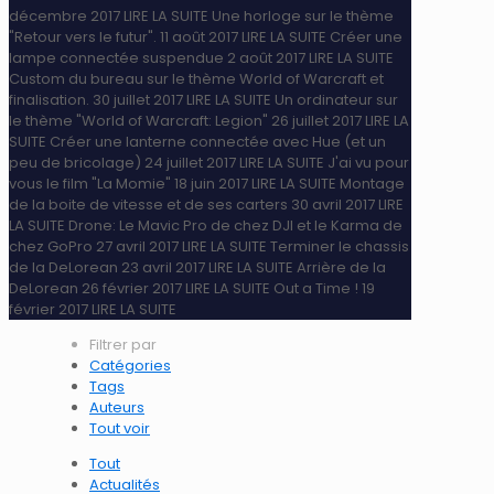
décembre 2017
LIRE LA SUITE
Une horloge sur le thème
"Retour vers le futur".
11 août 2017
LIRE LA SUITE
Créer une
lampe connectée suspendue
2 août 2017
LIRE LA SUITE
Custom du bureau sur le thème World of Warcraft et
finalisation.
30 juillet 2017
LIRE LA SUITE
Un ordinateur sur
le thème "World of Warcraft: Legion"
26 juillet 2017
LIRE LA
SUITE
Créer une lanterne connectée avec Hue (et un
peu de bricolage)
24 juillet 2017
LIRE LA SUITE
J'ai vu pour
vous le film "La Momie"
18 juin 2017
LIRE LA SUITE
Montage
de la boite de vitesse et de ses carters
30 avril 2017
LIRE
LA SUITE
Drone: Le Mavic Pro de chez DJI et le Karma de
chez GoPro
27 avril 2017
LIRE LA SUITE
Terminer le chassis
de la DeLorean
23 avril 2017
LIRE LA SUITE
Arrière de la
DeLorean
26 février 2017
LIRE LA SUITE
Out a Time !
19
février 2017
LIRE LA SUITE
Filtrer par
Catégories
Tags
Auteurs
Tout voir
Tout
Actualités