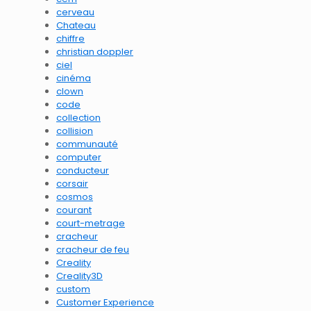
cerveau
Chateau
chiffre
christian doppler
ciel
cinéma
clown
code
collection
collision
communauté
computer
conducteur
corsair
cosmos
courant
court-metrage
cracheur
cracheur de feu
Creality
Creality3D
custom
Customer Experience