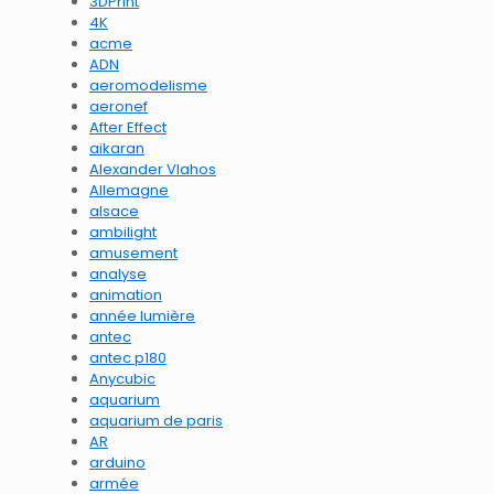
3DPrint
4K
acme
ADN
aeromodelisme
aeronef
After Effect
aikaran
Alexander Vlahos
Allemagne
alsace
ambilight
amusement
analyse
animation
année lumière
antec
antec p180
Anycubic
aquarium
aquarium de paris
AR
arduino
armée