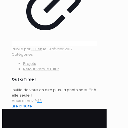
Publié par
Julien
le
19 février 2017
Catégories
Projets
Retour Vers le Futur
Out a Time !
Inutile de vous en dire plus, la photo se suffit à
elle seule !
Vous aimez ?
43
Lire la suite