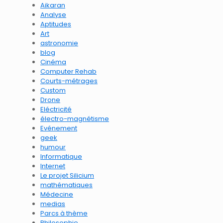
Aikaran
Analyse
Aptitudes
Art
astronomie
blog
Cinéma
Computer Rehab
Courts-métrages
Custom
Drone
Eléctricité
électro-magnétisme
Evénement
geek
humour
Informatique
Internet
Le projet Silicium
mathématiques
Médecine
medias
Parcs à thème
Philosophie