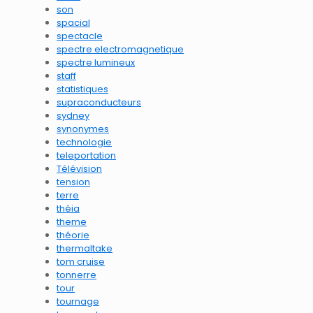
son
spacial
spectacle
spectre electromagnetique
spectre lumineux
staff
statistiques
supraconducteurs
sydney
synonymes
technologie
teleportation
Télévision
tension
terre
théia
theme
théorie
thermaltake
tom cruise
tonnerre
tour
tournage