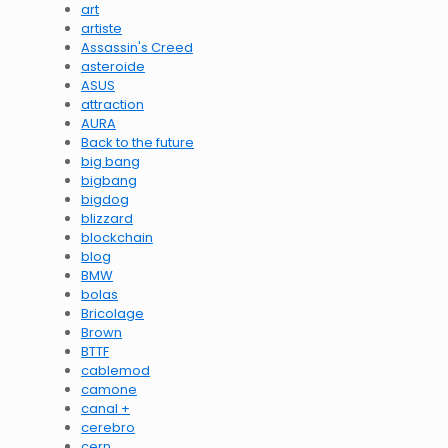
art
artiste
Assassin's Creed
asteroide
ASUS
attraction
AURA
Back to the future
big bang
bigbang
bigdog
blizzard
blockchain
blog
BMW
bolas
Bricolage
Brown
BTTF
cablemod
camone
canal +
cerebro
cern