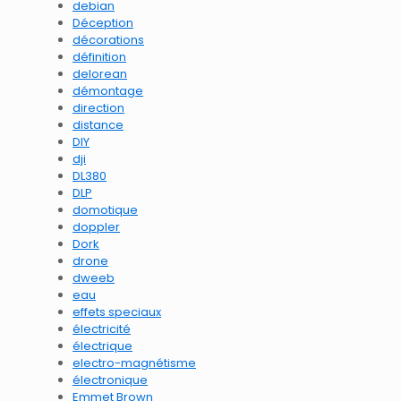
debian
Déception
décorations
définition
delorean
démontage
direction
distance
DIY
dji
DL380
DLP
domotique
doppler
Dork
drone
dweeb
eau
effets speciaux
électricité
électrique
electro-magnétisme
électronique
Emmet Brown