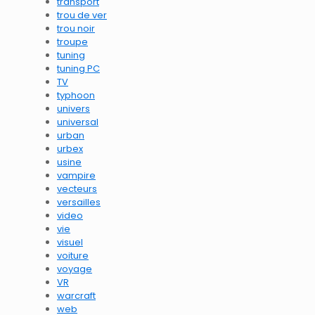
transport
trou de ver
trou noir
troupe
tuning
tuning PC
TV
typhoon
univers
universal
urban
urbex
usine
vampire
vecteurs
versailles
video
vie
visuel
voiture
voyage
VR
warcraft
web