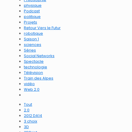
physique
Podcast
politique
Projets
Retour Vers le Futur
robotique
Saison 1
sciences
Séries
Social Networks
Spectacle
technologie
Télévision
Train des Alpes
vidéo
Web 2.0
Tout
2.0
2012 DA14
3 choix
3D