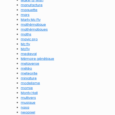
Make-a-wish
manufacture
maquette
mars
Marty Mc Fly
mathématique
mathématiques
maths
mavic pro
Mc fly
McFly
medieval
Mémoire génétique
metaverse
météo
meteorite
miniature
modelisme
momie
Monty Hall
multivers
musique
nasa
neopixel