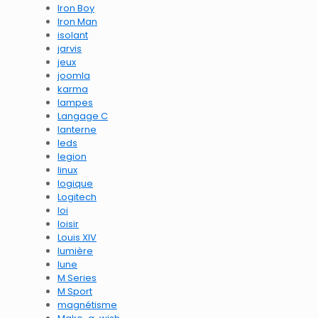
Iron Boy
Iron Man
isolant
jarvis
jeux
joomla
karma
lampes
Langage C
lanterne
leds
legion
linux
logique
Logitech
loi
loisir
Louis XIV
lumière
lune
M Series
M Sport
magnétisme