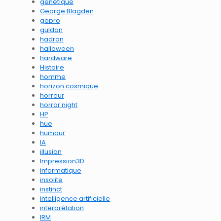
génétique
George Blagden
gopro
guldan
hadron
halloween
hardware
Histoire
homme
horizon cosmique
horreur
horror night
HP
hue
humour
IA
illusion
Impression3D
informatique
insolite
instinct
intelligence artificielle
interprétation
IRM