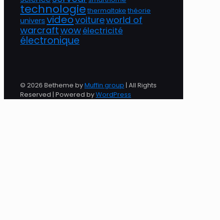
technologie
thermaltake
théorie
video
world of
voiture
univers
warcraft
wow
électricité
électronique
© 2026 Betheme by
Muffin group
| All Rights
Reserved | Powered by
WordPress