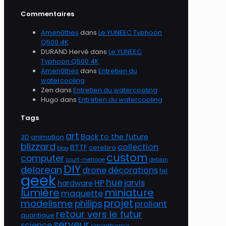
Commentaires
Amen0thes
dans
Le YUNEEC Typhoon
Q500 4K
DURAND Hervé
dans
Le YUNEEC
Typhoon Q500 4K
Amen0thes
dans
Entretien du
watercooling
Zen
dans
Entretien du watercooling
Hugo
dans
Entretien du watercooling
Tags
art
Back to the future
3D
animation
blizzard
collection
BTTF
cerebro
blog
custom
computer
court-metrage
debian
DIY
delorean
drone
décorations
fel
geek
hue
HP
jarvis
hardware
lumière
miniature
maquette
projet
modelisme
philips
proliant
retour vers le futur
quantique
serveur
science
smarthome