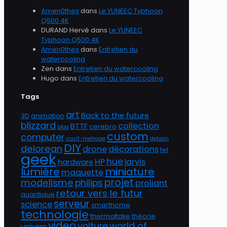
Amen0thes
dans
Le YUNEEC Typhoon
Q500 4K
DURAND Hervé
dans
Le YUNEEC
Typhoon Q500 4K
Amen0thes
dans
Entretien du
watercooling
Zen
dans
Entretien du watercooling
Hugo
dans
Entretien du watercooling
Tags
art
Back to the future
3D
animation
blizzard
collection
BTTF
cerebro
blog
custom
computer
court-metrage
debian
DIY
delorean
drone
décorations
fel
geek
hue
HP
jarvis
hardware
lumière
miniature
maquette
projet
modelisme
philips
proliant
retour vers le futur
quantique
serveur
science
smarthome
technologie
thermaltake
théorie
video
world of
voiture
univers