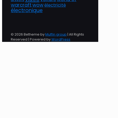
warcraft
wow
électricité
électronique
© 2026 Betheme by
Muffin group
| All Rights
Reserved | Powered by
WordPress